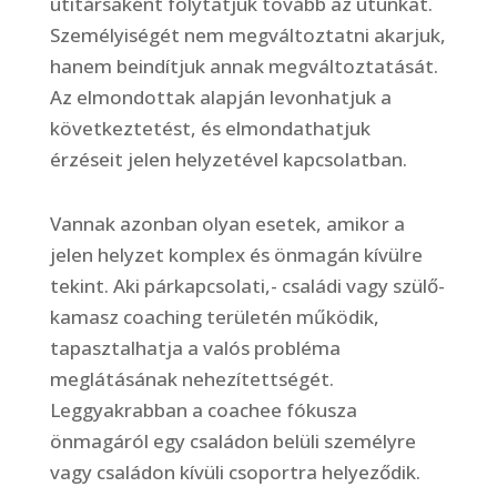
útitársaként folytatjuk tovább az utunkat.
Személyiségét nem megváltoztatni akarjuk,
hanem beindítjuk annak megváltoztatását.
Az elmondottak alapján levonhatjuk a
következtetést, és elmondathatjuk
érzéseit jelen helyzetével kapcsolatban.
Vannak azonban olyan esetek, amikor a
jelen helyzet komplex és önmagán kívülre
tekint. Aki párkapcsolati,- családi vagy szülő-
kamasz coaching területén működik,
tapasztalhatja a valós probléma
meglátásának nehezítettségét.
Leggyakrabban a coachee fókusza
önmagáról egy családon belüli személyre
vagy családon kívüli csoportra helyeződik.