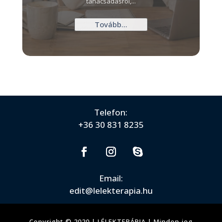
tanácsadásról,...
vagy elküldted a...
Tovább...
Telefon:
+36 30 831 8235
Email:
edit@lelekterapia.hu
Copyright
© 2020 | LÉLEKTERÁPIA |
Minden jog