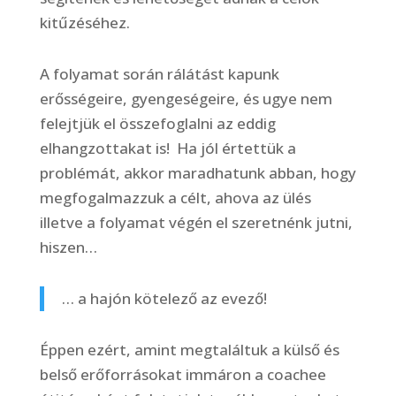
kitűzéséhez.
A folyamat során rálátást kapunk
erősségeire, gyengeségeire, és ugye nem
felejtjük el összefoglalni az eddig
elhangzottakat is! Ha jól értettük a
problémát, akkor maradhatunk abban, hogy
megfogalmazzuk a célt, ahova az ülés
illetve a folyamat végén el szeretnénk jutni,
hiszen…
… a hajón kötelező az evező!
Éppen ezért, amint megtaláltuk a külső és
belső erőforrásokat immáron a coachee