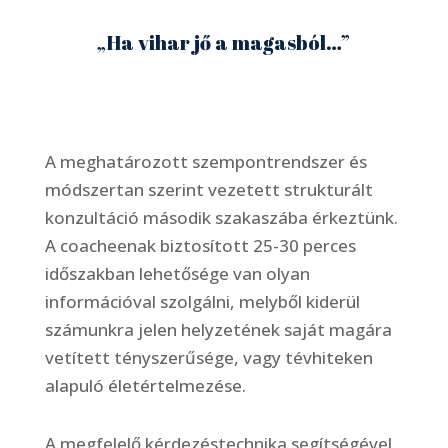
„Ha vihar jő a magasból…”
A meghatározott szempontrendszer és
módszertan szerint vezetett strukturált
konzultáció második szakaszába érkeztünk.
A coacheenak biztosított 25-30 perces
időszakban lehetősége van olyan
információval szolgálni, melyből kiderül
számunkra jelen helyzetének saját magára
vetített tényszerűsége, vagy tévhiteken
alapuló életértelmezése.
A megfelelő kérdezéstechnika segítségével