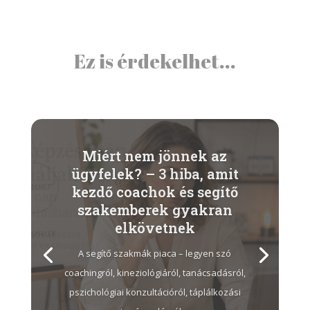
Ez is érdekelhet...
Miért nem jönnek az
ügyfelek? – 3 hiba, amit
kezdő coachok és segítő
szakemberek gyakran
elkövetnek
A segítő szakmák piaca – legyen szó
Megvan a coach vagy a tanácsadói
coachingról, kineziológiáról, tanácsadásról,
tanúsítványod. Biztos, hogy örültél neki,
pszichológiai konzultációról, táplálkozási
büszke voltál rá, talán ki is tetted valahová,