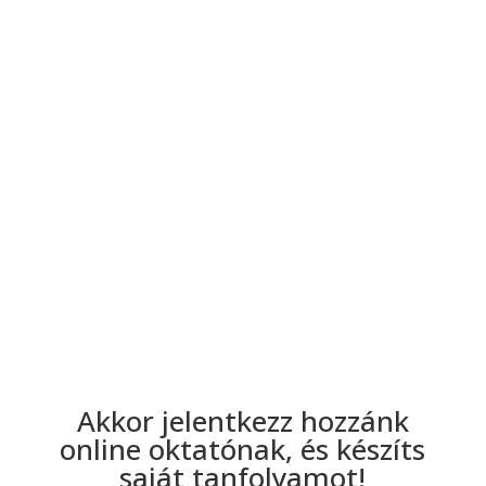
Szeretnéd tanítani is, amihez értesz, és
ebből jövedelemre szert tenni?
Nyitott vagy az újdonságokra, és
kipróbálnád magad?
Akkor jelentkezz hozzánk
online oktatónak, és készíts
saját tanfolyamot!