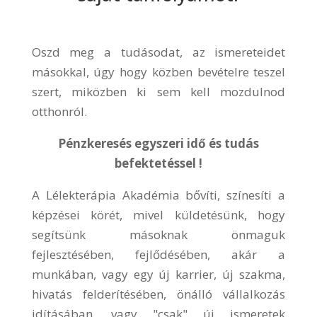
Oszd meg a tudásodat, az ismereteidet
másokkal, úgy hogy közben bevételre teszel
szert, miközben ki sem kell mozdulnod
otthonról.
Pénzkeresés egyszeri idő és tudás
befektetéssel !
A Lélekterápia Akadémia bővíti, színesíti a
képzései körét, mivel küldetésünk, hogy
segítsünk másoknak önmaguk
fejlesztésében, fejlődésében, akár a
munkában, vagy egy új karrier, új szakma,
hivatás felderítésében,
önálló vállalkozás
idításában, vagy "csak"
új ismeretek