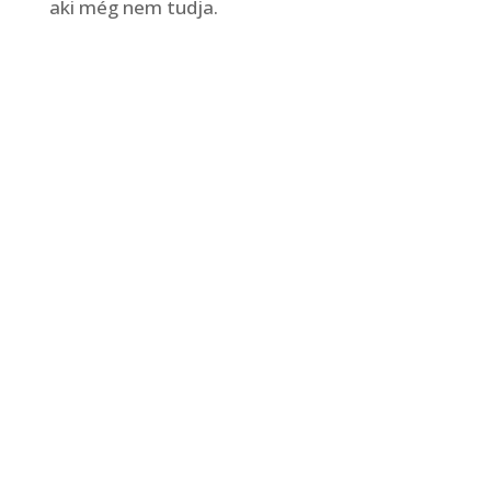
aki még nem tudja.
Köztünk a helyed:
ha van tudásod, tapasztalatod, aminek
kamatoztatásával jövedelemhez jutnál