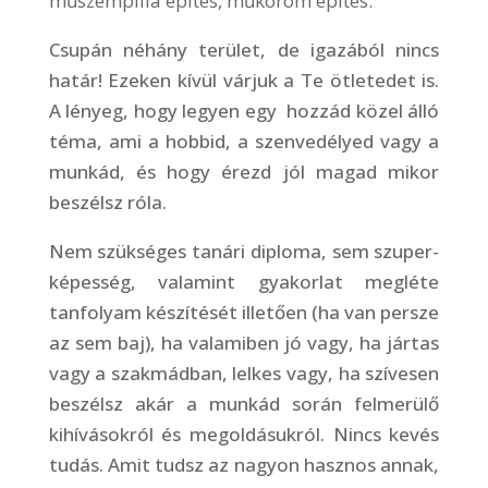
műszempilla építés, műköröm építés.
Csupán néhány terület, de igazából nincs
határ! Ezeken kívül várjuk a Te ötletedet is.
A lényeg, hogy legyen egy hozzád közel álló
téma, ami a hobbid, a szenvedélyed vagy a
munkád, és hogy érezd jól magad mikor
beszélsz róla.
Nem szükséges tanári diploma,
sem szuper-
képesség,
valamint gyakorlat megléte
tanfolyam készítését illetően (ha van persze
az sem baj), ha valamiben jó vagy, h
a jártas
vagy a szakmádban, lelkes vagy,
ha szívesen
beszélsz akár a munkád során felmerülő
kihívásokról és megoldásukról. Nincs kevés
tudás. Amit tudsz az nagyon hasznos annak,