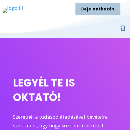
Bejelentkezés
LEGYÉL TE IS
OKTATÓ!
Szeretnél a tudásod átadásával bevételre
szert tenni, úgy hogy közben ki sem kell