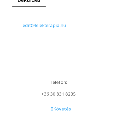
Kérdés esetén írj bátran az
edit@lelekterapia.hu
e-mail címre!
Telefon:
+36 30 831 8235
Követés