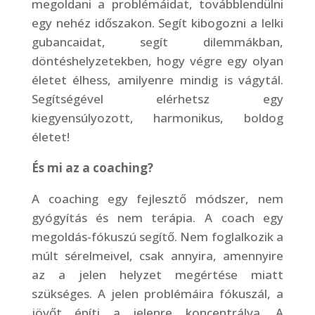
megoldani a problémáidat, továbblendülni
egy nehéz időszakon. Segít kibogozni a lelki
gubancaidat, segít dilemmákban,
döntéshelyzetekben, hogy végre egy olyan
életet élhess, amilyenre mindig is vágytál.
Segítségével elérhetsz egy
kiegyensúlyozott, harmonikus, boldog
életet!
És mi az a coaching?
A coaching egy fejlesztő módszer, nem
gyógyítás és nem terápia. A coach egy
megoldás-fókuszú segítő. Nem foglalkozik a
múlt sérelmeivel, csak annyira, amennyire
az a jelen helyzet megértése miatt
szükséges. A jelen problémáira fókuszál, a
jövőt építi a jelenre koncentrálva. A