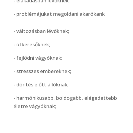
- elakadásban lévőknek;
- problémájukat megoldani akarókank
- változásban lévőknek;
- útkeresőknek;
- fejlődni vágyóknak;
- stresszes embereknek;
- döntés előtt állóknak;
- harmónikusabb, boldogabb, elégedettebb
életre vágyóknak;