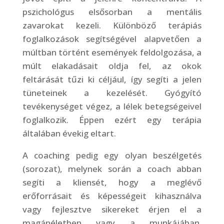
pszichológus elsősorban a mentális
zavarokat kezeli. Különböző terápiás
foglalkozások segítségével alapvetően a
múltban történt események feldolgozása, a
múlt elakadásait oldja fel, az okok
feltárását tűzi ki céljául, így segíti a jelen
tüneteinek a kezelését. Gyógyító
tevékenységet végez, a lélek betegségeivel
foglalkozik. Éppen ezért egy terápia
általában évekig eltart.
A coaching pedig egy olyan beszélgetés
(sorozat), melynek során a coach abban
segíti a kliensét, hogy a meglévő
erőforrásait és képességeit kihasználva
vagy fejlesztve sikereket érjen el a
magánéletben vagy a munkájában.