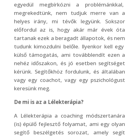
egyedül megbírkózni a problémánkkal,
megrekedtünk, nem tudjuk merre van a
helyes irány, mi tévők legyünk. Sokszor
előfordul az is, hogy akár már évek óta
tartanak ezek a beragadt állapotok, és nem
tudunk kimozdulni belőle. Ilyenkor kell egy
külső támogatás, ami továbblendít ezen a
nehéz időszakon, és jó esetben segítséget
kérünk. Segítőkhöz fordulunk, és általában
vagy egy coachot, vagy egy pszichológust
keresünk meg.
De mi is az a Lélekterápia?
A Lélekterápia a coaching módszertanára
(is) épülő fejlesztő folyamat, ami egy olyan
segítő beszélgetés sorozat, amely segít