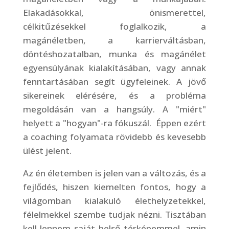
Elakadásokkal, önismerettel,
célkitűzésekkel foglalkozik, a
magánéletben, a karrierváltásban,
döntéshozatalban, munka és magánélet
egyensúlyának kialakításában, vagy annak
fenntartásában segít ügyfeleinek. A jövő
sikereinek elérésére, és a probléma
megoldásán van a hangsúly. A "miért"
helyett a "hogyan"-ra fókuszál. Éppen ezért
a coaching folyamata rövidebb és kevesebb
ülést jelent.
Az én életemben is jelen van a változás, és a
fejlődés, hiszen kiemelten fontos, hogy a
világomban kialakuló élethelyzetekkel,
félelmekkel szembe tudjak nézni. Tisztában
kell lennem saját belső térképemmel, amin