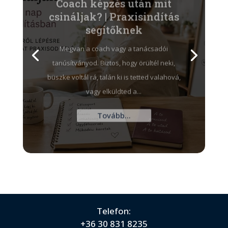
csináljak? | Praxisindítás
segítőknek
Megvan a coach vagy a tanácsadói
tanúsítványod. Biztos, hogy örültél neki,
büszke voltál rá, talán ki is tetted valahová,
vagy elküldted a...
Tovább...
Telefon:
+36 30 831 8235