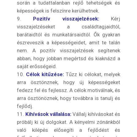
során a tudattalanban rejlő tehetségek és
képességek is felszínre kerülhetnek.
Pozitív visszajelzések:
Kérj
visszajelzéseket a családtagjaidtól,
barátaidtól és munkatársaidtól. Ők gyakran
észreveszik a képességeidet, amit te talán
nem. A pozitív visszajelzések segítenek
abban, hogy jobban megértsd és kiaknázd a
saját erősségeid.
Célok kitűzése:
Tűzz ki célokat, melyek
arra ösztönznek, hogy új képességeket
fedezz fel és fejlessz. A célok motiválnak, és
arra ösztönöznek, hogy továbbra is tanulj és
fejlődj.
Kihívások vállalása:
Vállalj kihívásokat és
próbálj ki új dolgokat. A kényelmi zónánkból
való kilépés elősegíti a fejlődést és