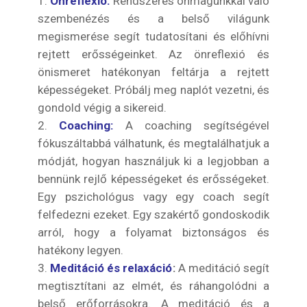
Önreflexió:
Rendszeres önmagunkkal való
szembenézés és a belső világunk
megismerése segít tudatosítani és előhívni
rejtett erősségeinket. Az önreflexió és
önismeret hatékonyan feltárja a rejtett
képességeket. Próbálj meg naplót vezetni, és
gondold végig a sikereid.
Coaching:
A coaching segítségével
fókuszáltabbá válhatunk, és megtalálhatjuk a
módját, hogyan használjuk ki a legjobban a
bennünk rejlő képességeket és erősségeket.
Egy pszichológus vagy egy coach segít
felfedezni ezeket. Egy szakértő gondoskodik
arról, hogy a folyamat biztonságos és
hatékony legyen.
Meditáció és relaxáció
:
A meditáció segít
megtisztítani az elmét, és ráhangolódni a
belső erőforrásokra. A meditáció és a