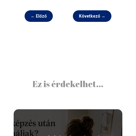
←
Előző
Következő
→
Ez is érdekelhet...
Coach képzés után mit