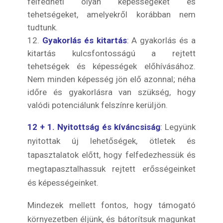
felfedheti olyan képességeket és
tehetségeket, amelyekről korábban nem
tudtunk.
Gyakorlás és kitartás
:
A gyakorlás és a
kitartás kulcsfontosságú a rejtett
tehetségek és képességek előhívásához.
Nem minden képesség jön elő azonnal; néha
időre és gyakorlásra van szükség, hogy
valódi potenciálunk felszínre kerüljön.
12 + 1. Nyitottság és kíváncsiság
:
Legyünk
nyitottak új lehetőségek, ötletek és
tapasztalatok előtt, hogy felfedezhessük és
megtapasztalhassuk rejtett erősségeinket
és képességeinket.
Mindezek mellett fontos, hogy támogató
környezetben éljünk, és bátorítsuk magunkat