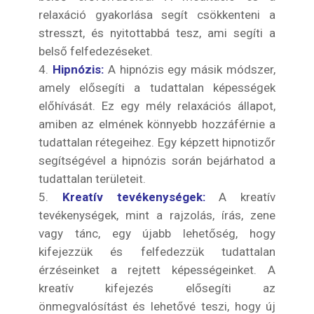
relaxáció gyakorlása segít csökkenteni a
stresszt, és nyitottabbá tesz, ami segíti a
belső felfedezéseket.
Hipnózis:
A hipnózis egy másik módszer,
amely elősegíti a tudattalan képességek
előhívását. Ez egy mély relaxációs állapot,
amiben az elmének könnyebb hozzáférnie a
tudattalan rétegeihez. Egy képzett hipnotizőr
segítségével a hipnózis során bejárhatod a
tudattalan területeit.
Kreatív tevékenységek:
A kreatív
tevékenységek, mint a rajzolás, írás, zene
vagy tánc, egy újabb lehetőség, hogy
kifejezzük és felfedezzük tudattalan
érzéseinket a rejtett képességeinket. A
kreatív kifejezés elősegíti az
önmegvalósítást és lehetővé teszi, hogy új