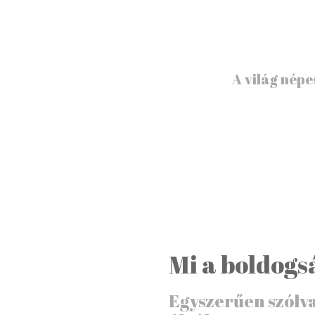
A világ nép
Mi a
boldogs
Egyszerűen szólv