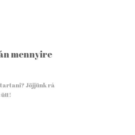
lán mennyire
tartani? Jöjjünk rá
ütt!