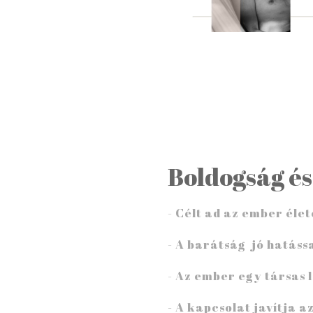
Boldogság és
- Célt ad az ember éle
- A barátság
jó hatáss
- Az ember
egy társas 
- A kapcsolat
javítja
a