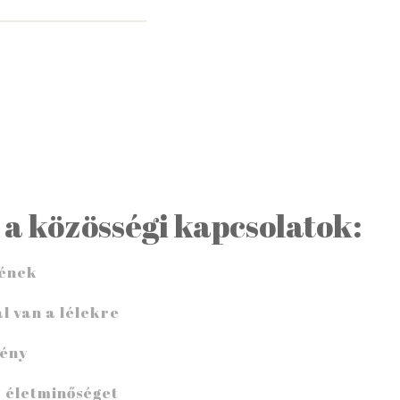
 a közösségi kapcsolatok:
tének
al
van a
lélekre
lény
z
életminőséget