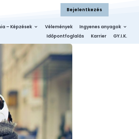
Bejelentkezés
ia – Képzések
Vélemények
Ingyenes anyagok
Időpontfoglalás
Karrier
GY.I.K.