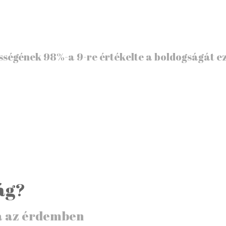
ességének
98%-a 9-re értékelte a boldogságát e
ág?
a
az érdemben