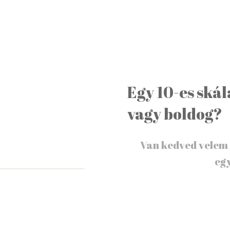
Egy 10-es ská
vagy boldog?
Van kedved velem 
egy