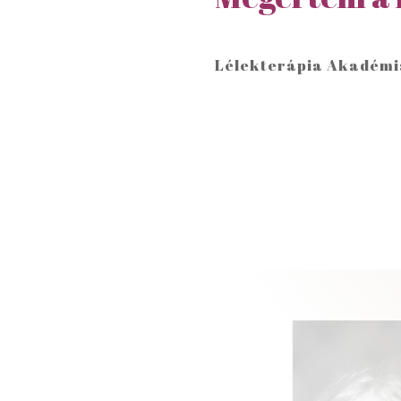
Lélekterápia Akadémi