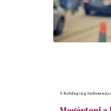
A boldogság tudomán
Megérteni
a